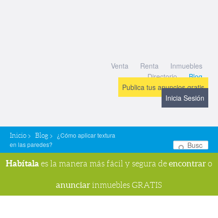
Venta
Renta
Inmuebles
Directorio
Blog
Publica tus anuncios gratis
Inicia Sesión
>
>
¿Cómo aplicar textura
Inicio
Blog
en las paredes?
Bu
Habítala
encontrar
es la manera más fácil y segura de
o
anunciar
inmuebles GRATIS