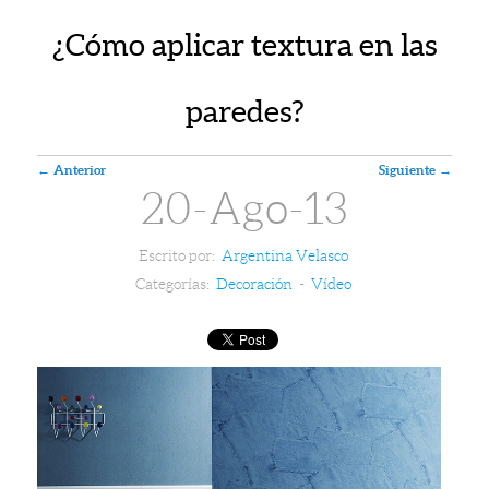
¿Cómo aplicar textura en las
paredes?
Navegador de artículos
←
Anterior
Siguiente
→
20-Ago-13
Escrito por:
Argentina Velasco
Categorías:
Decoración
-
Vídeo