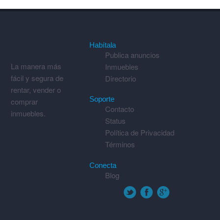
Habítala
Publica anuncios
La manera más
Inmuebles
fácil y segura de
Directorio
rentar, vender o
Soporte
comprar
Contacto
inmuebles.
Status
Política de Privacidad
Términos
Conecta
Blog