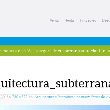
Venta
Renta
Inmuebles
Direc
encontrar
anunciar
la manera más fácil y segura de
o
inmue
quitectura_subterran
, 2013
a
730 × 372
en
Arquitectura subterránea una nueva forma de viv