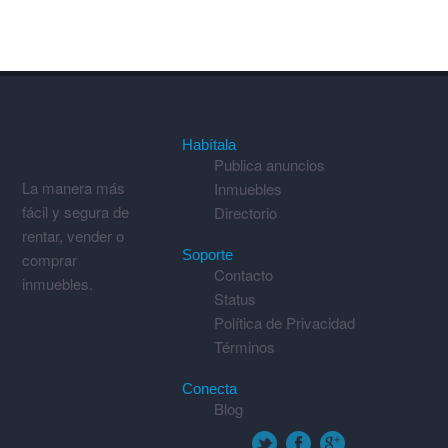
Habítala
Publica anuncios
La manera más
Inmuebles
fácil y segura de
Directorio
rentar, vender o
Soporte
comprar
Contacto
inmuebles.
Status
Política de Privacidad
Términos
Conecta
Blog