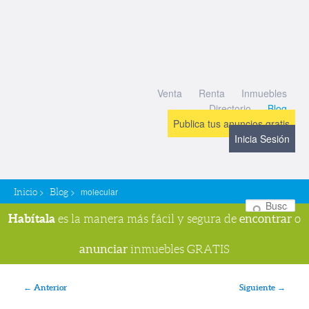
Venta
Renta
Inmuebles
Directorio
Blog
Publica tus anuncios gratis
Inicia Sesión
>
>
molecular
Inicio
Blog
Bu
Habítala
encontrar
es la manera más fácil y segura de
o
anunciar
inmuebles GRATIS
Navegador de imágenes
← Anterior
Siguiente →