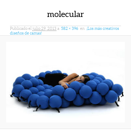
molecular
Publicado el
julio 29, 2013
a
582 × 396
en
¡Los más creativos
diseños de camas!