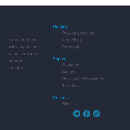
Habítala
Publica anuncios
La manera más
Inmuebles
fácil y segura de
Directorio
rentar, vender o
Soporte
comprar
Contacto
inmuebles.
Status
Política de Privacidad
Términos
Conecta
Blog