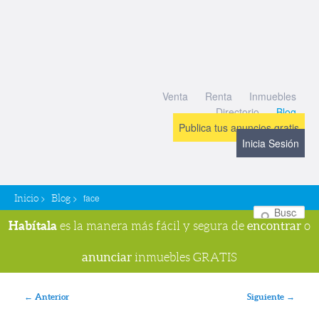
Venta
Renta
Inmuebles
Directorio
Blog
Publica tus anuncios gratis
Inicia Sesión
>
>
face
Inicio
Blog
Bu
Habítala
encontrar
es la manera más fácil y segura de
o
anunciar
inmuebles GRATIS
Navegador de imágenes
← Anterior
Siguiente →