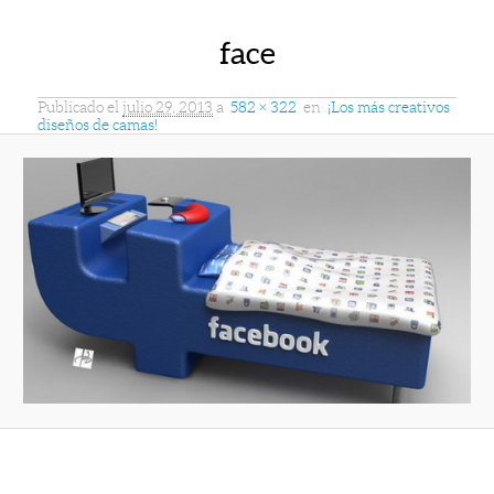
face
Publicado el
julio 29, 2013
a
582 × 322
en
¡Los más creativos
diseños de camas!