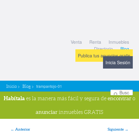
Venta
Renta
Inmuebles
Directorio
Blog
Publica tus anuncios gratis
Inicia Sesión
>
>
trampantojo-01
Inicio
Blog
Bu
Habítala
encontrar
es la manera más fácil y segura de
o
anunciar
inmuebles GRATIS
Navegador de imágenes
← Anterior
Siguiente →