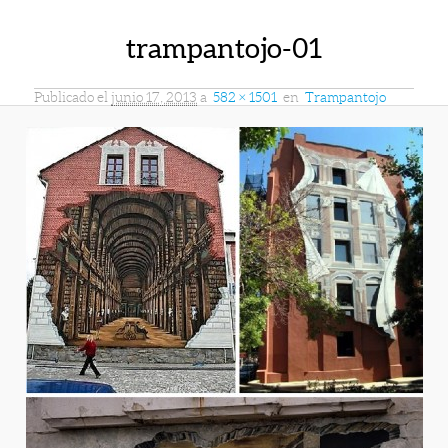
trampantojo-01
Publicado el
junio 17, 2013
a
582 × 1501
en
Trampantojo