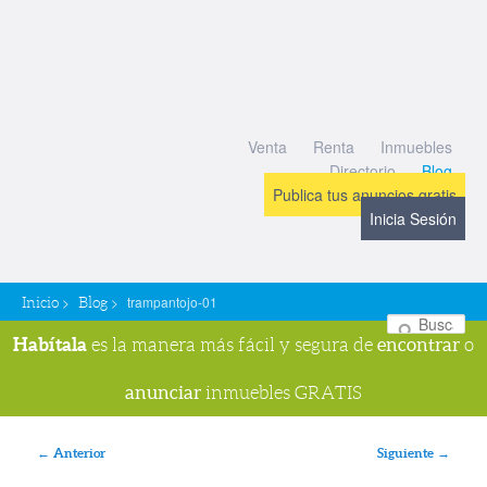
Venta
Renta
Inmuebles
Directorio
Blog
Publica tus anuncios gratis
Inicia Sesión
>
>
trampantojo-01
Inicio
Blog
Bu
Habítala
encontrar
es la manera más fácil y segura de
o
anunciar
inmuebles GRATIS
Navegador de imágenes
← Anterior
Siguiente →