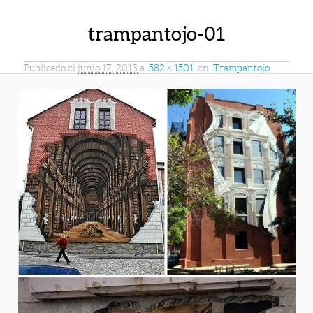
trampantojo-01
Publicado el
junio 17, 2013
a
582 × 1501
en
Trampantojo