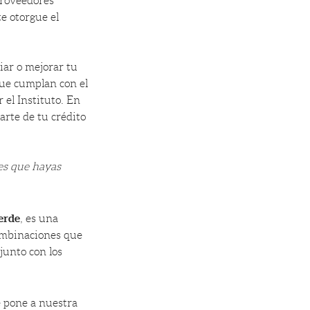
proveedores
te otorgue el
liar o mejorar tu
que cumplan con el
el Instituto. En
arte de tu crédito
res que hayas
erde
, es una
combinaciones que
junto con los
e pone a nuestra