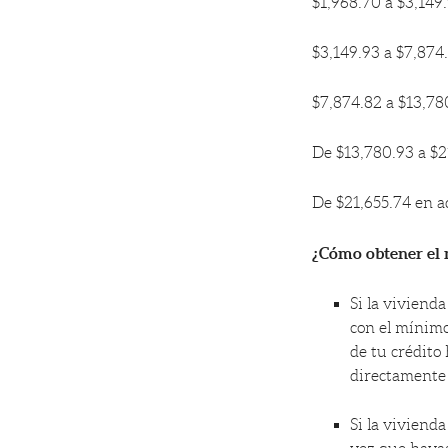
$1,968.70 
$3,149.93 
$7,874.82 
De $13,780.
De $21,655.
¿Cómo obtener el 
Si la viviend
con el mínimo
de tu crédito 
directamente 
Si la viviend