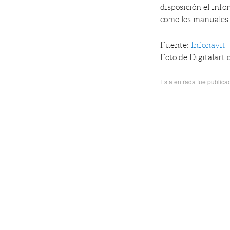
disposición el Infon
como los manuales
Fuente:
Infonavit
Foto de Digitalart 
Esta entrada fue public