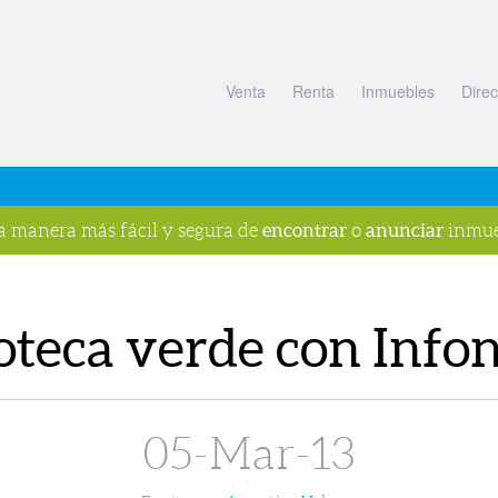
Venta
Renta
Inmuebles
Direc
encontrar
anunciar
la manera más fácil y segura de
o
inmue
oteca verde con Infon
s
05-Mar-13