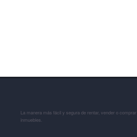
La manera más fácil y segura de rentar, vender o comprar
inmuebles.