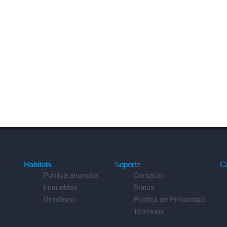
Habítala
Soporte
C
Publica anuncios
Contacto
Inmuebles
Status
Directorio
Política de Privacidad
Términos