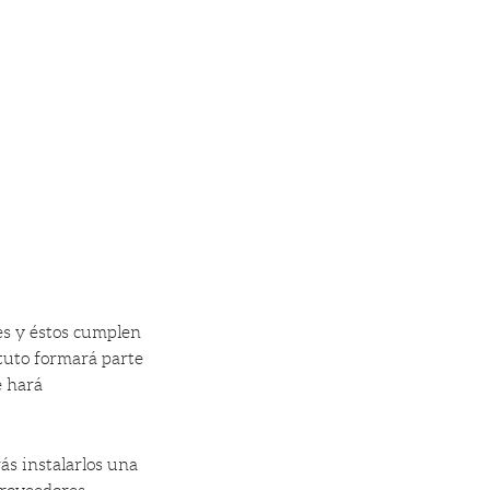
res y éstos cumplen
ituto formará parte
e hará
ás instalarlos una