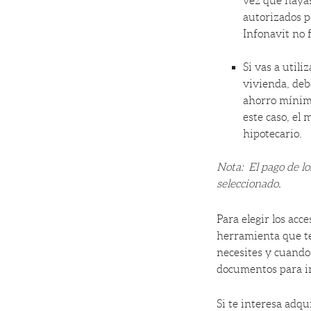
vez que hayas
autorizados po
Infonavit no 
Si vas a utili
vivienda, deb
ahorro mínimo
este caso, el 
hipotecario.
Nota: El pago de l
seleccionado.
Para elegir los acc
herramienta que te
necesites y cuando 
documentos para in
Si te interesa adqu