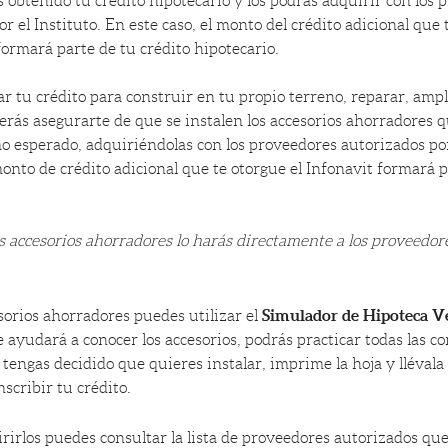
 obtenido tu crédito hipotecario y los podrás adquirir con los 
r el Instituto. En este caso, el monto del crédito adicional que 
formará parte de tu crédito hipotecario.
zar tu crédito para construir en tu propio terreno, reparar, amp
erás asegurarte de que se instalen los accesorios ahorradores 
 esperado, adquiriéndolas con los proveedores autorizados por 
monto de crédito adicional que te otorgue el Infonavit formará p
os accesorios ahorradores lo harás directamente a los proveedo
Simulador de Hipoteca V
esorios ahorradores puedes utilizar el
 ayudará a conocer los accesorios, podrás practicar todas las 
tengas decidido que quieres instalar, imprime la hoja y llévala 
scribir tu crédito.
irirlos puedes consultar la lista de proveedores autorizados qu