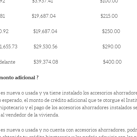
a $3,149.92 $3,937.41 $100.00
a $7,874.81 $19,687.04 $215.00
a $13,780.92 $19,687.04 $250.00
93 a $21,655.73 $29,530.56 $290.00
74 en adelante $39,374.08 $400.00
monto adicional ?
a es nueva o usada y ya tiene instalado los accesorios ahorrado
 esperado, el monto de crédito adicional que te otorgue el Inst
hipotecario y el pago de los accesorios ahorradores instalados s
al vendedor de la vivienda.
a es nueva o usada y no cuenta con accesorios ahorradores, podr