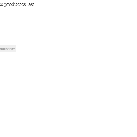
os productos, así
rmanente
.