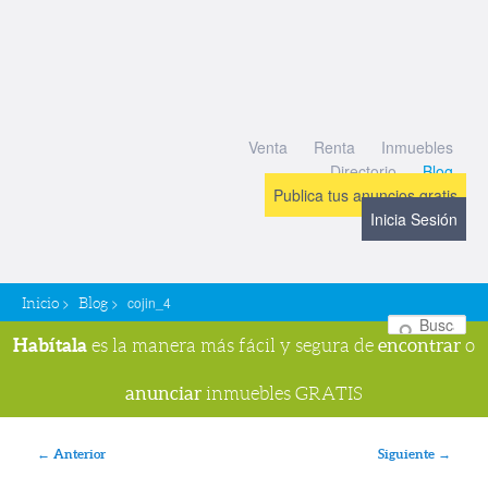
Venta
Renta
Inmuebles
Directorio
Blog
Publica tus anuncios gratis
Inicia Sesión
>
>
cojin_4
Inicio
Blog
Bu
Habítala
encontrar
es la manera más fácil y segura de
o
anunciar
inmuebles GRATIS
Navegador de imágenes
← Anterior
Siguiente →