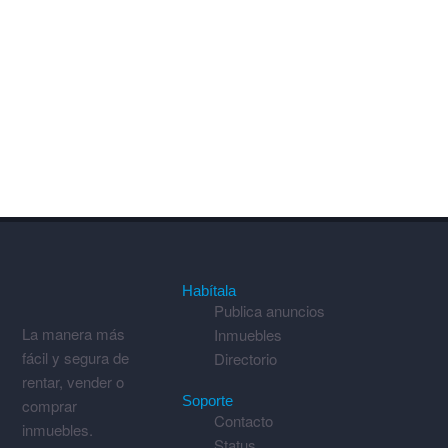
Habítala
Publica anuncios
La manera más
Inmuebles
fácil y segura de
Directorio
rentar, vender o
Soporte
comprar
Contacto
inmuebles.
Status