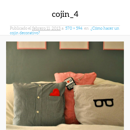
cojin_4
Publicado el
febrero 11, 2013
a
570 × 594
en
¿Cómo hacer un
cojín decorativo?