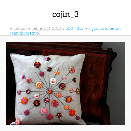
cojin_3
Publicado el
febrero 11, 2013
a
500 × 352
en
¿Cómo hacer un
cojín decorativo?