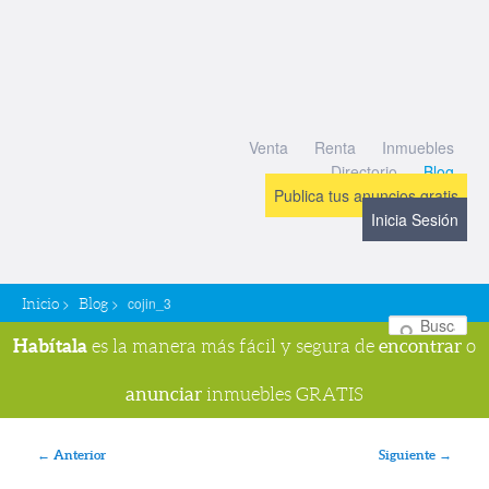
Venta
Renta
Inmuebles
Directorio
Blog
Publica tus anuncios gratis
Inicia Sesión
>
>
cojin_3
Inicio
Blog
Bu
Habítala
encontrar
es la manera más fácil y segura de
o
anunciar
inmuebles GRATIS
Navegador de imágenes
← Anterior
Siguiente →