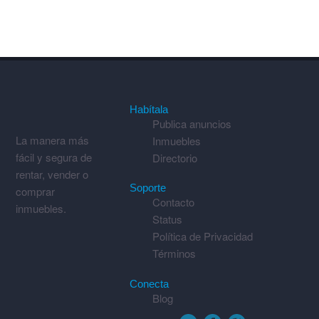
Habítala
Publica anuncios
La manera más
Inmuebles
fácil y segura de
Directorio
rentar, vender o
Soporte
comprar
Contacto
inmuebles.
Status
Política de Privacidad
Términos
Conecta
Blog