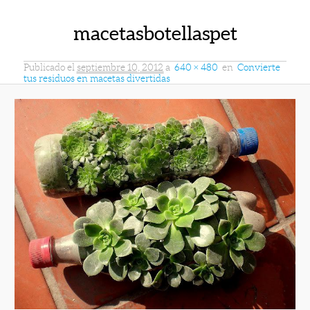
macetasbotellaspet
Publicado el
septiembre 10, 2012
a
640 × 480
en
Convierte
tus residuos en macetas divertidas