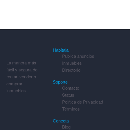
Habítala
Publica anuncios
La manera más
Inmuebles
fácil y segura de
Directorio
rentar, vender o
Soporte
comprar
Contacto
inmuebles.
Status
Política de Privacidad
Términos
Conecta
Blog