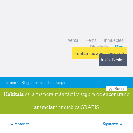
Venta
Renta
Inmuebles
Directorio
Blog
Publica tus anuncios gratis
Inicia Sesión
>
>
macetasbotellaspet
Inicio
Blog
Bu
Habítala
encontrar
es la manera más fácil y segura de
o
anunciar
inmuebles GRATIS
Navegador de imágenes
← Anterior
Siguiente →