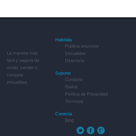
Habítala
Publica anuncios
La manera más
Inmuebles
fácil y segura de
Directorio
rentar, vender o
Soporte
comprar
Contacto
inmuebles.
Status
Política de Privacidad
Términos
Conecta
Blog