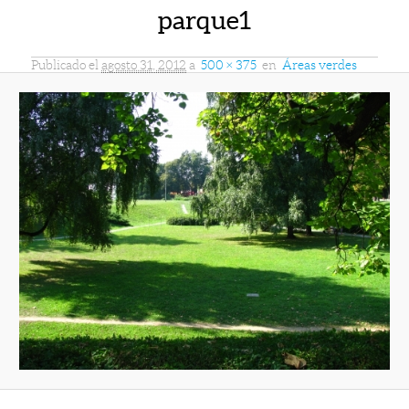
parque1
Publicado el
agosto 31, 2012
a
500 × 375
en
Áreas verdes