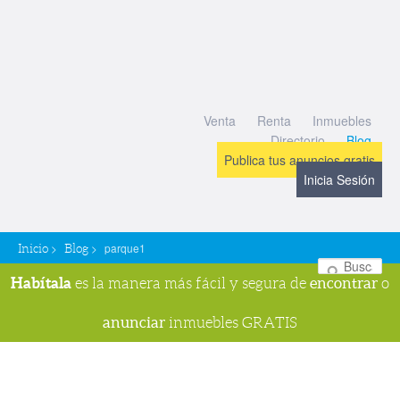
Venta
Renta
Inmuebles
Directorio
Blog
Publica tus anuncios gratis
Inicia Sesión
>
>
parque1
Inicio
Blog
Bu
Habítala
encontrar
es la manera más fácil y segura de
o
anunciar
inmuebles GRATIS
Navegador de imágenes