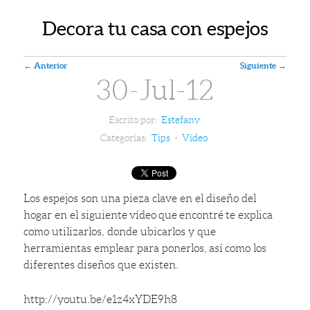
Decora tu casa con espejos
Navegador de artículos
←
Anterior
Siguiente
→
30-Jul-12
Escrito por:
Estefany
Categorías:
Tips
-
Vídeo
Los espejos son una pieza clave en el diseño del
hogar en el siguiente vídeo que encontré te explica
como utilizarlos, donde ubicarlos y que
herramientas emplear para ponerlos, así como los
diferentes diseños que existen.
http://youtu.be/e1z4xYDE9h8