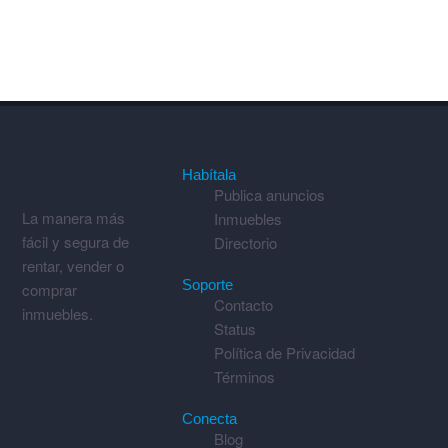
Habítala
Publica anuncios
La manera más
Inmuebles
fácil y segura de
Directorio
rentar, vender o
Soporte
comprar
Contacto
inmuebles.
Status
Política de Privacidad
Términos
Conecta
Blog