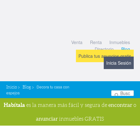
Venta
Renta
Inmuebles
Directorio
Blog
Publica tus anuncios gratis
Inicia Sesión
>
>
Decora tu casa con
Inicio
Blog
espejos
Bu
Habítala
encontrar
es la manera más fácil y segura de
o
anunciar
inmuebles GRATIS