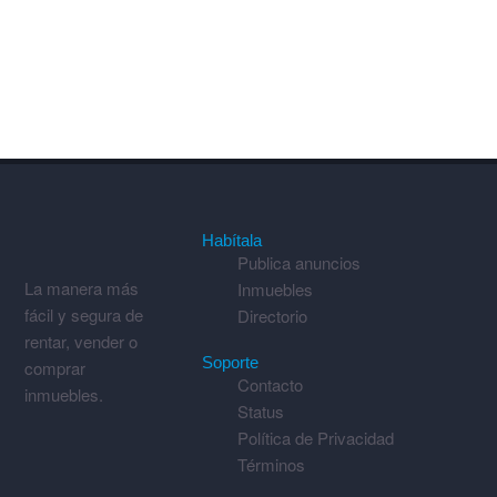
Habítala
Publica anuncios
La manera más
Inmuebles
fácil y segura de
Directorio
rentar, vender o
Soporte
comprar
Contacto
inmuebles.
Status
Política de Privacidad
Términos