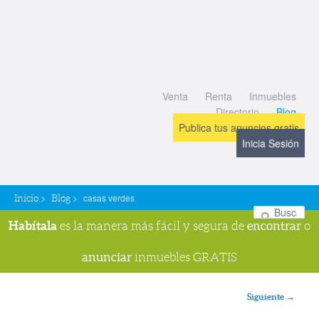
Venta
Renta
Inmuebles
Directorio
Blog
Publica tus anuncios gratis
Inicia Sesión
>
>
casas verdes
Inicio
Blog
Bu
Habítala
encontrar
es la manera más fácil y segura de
o
anunciar
inmuebles GRATIS
Navegador de imágenes
Siguiente →