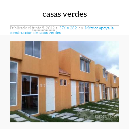
casas verdes
Publicado el
junio 5, 2012
a
376 × 282
en
México apoya la
construcción de casas verdes.