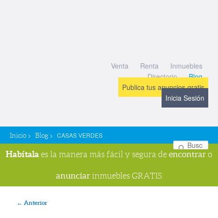
Venta
Renta
Inmuebles
Directorio
Blog
Publica tus anuncios gratis
Inicia Sesión
>
>
CASAS VERDES
Inicio
Blog
Bu
Habítala
encontrar
es la manera más fácil y segura de
o
anunciar
inmuebles GRATIS
Navegador de imágenes
← Anterior