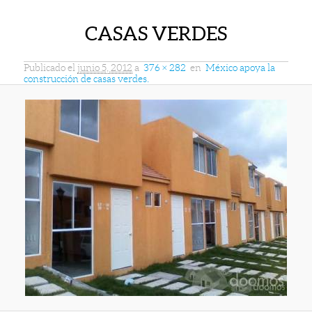
CASAS VERDES
Publicado el
junio 5, 2012
a
376 × 282
en
México apoya la
construcción de casas verdes.