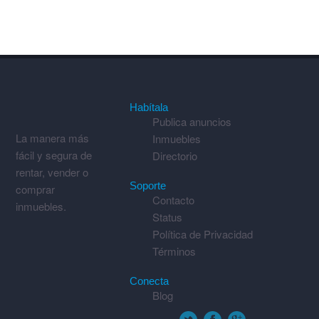
Habítala
Publica anuncios
La manera más
Inmuebles
fácil y segura de
Directorio
rentar, vender o
Soporte
comprar
Contacto
inmuebles.
Status
Política de Privacidad
Términos
Conecta
Blog