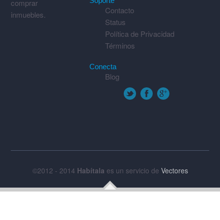
Soporte
comprar
Contacto
inmuebles.
Status
Política de Privacidad
Términos
Conecta
Blog
©2012 - 2014
Habítala
es un servicio de
Vectores