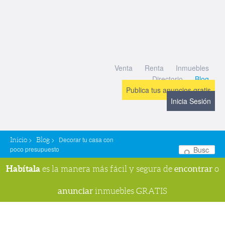
Venta
Renta
Inmuebles
Directorio
Blog
Publica tus anuncios gratis
Inicia Sesión
>
>
Decorar tu casa con
Inicio
Blog
poco presupuesto
Bu
Habítala
encontrar
es la manera más fácil y segura de
o
anunciar
inmuebles GRATIS