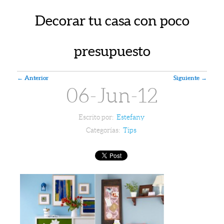
Decorar tu casa con poco
presupuesto
Navegador de artículos
←
Anterior
Siguiente
→
06-Jun-12
Escrito por:
Estefany
Categorías:
Tips