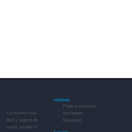
Habítala
Publica anuncios
La manera más
Inmuebles
fácil y segura de
Directorio
rentar, vender o