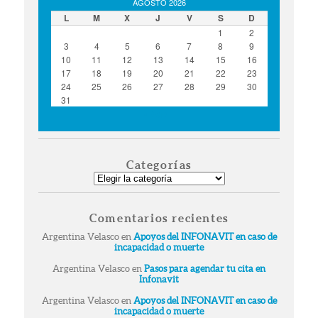
AGOSTO 2026
L
M
X
J
V
S
D
1
2
3
4
5
6
7
8
9
10
11
12
13
14
15
16
17
18
19
20
21
22
23
24
25
26
27
28
29
30
31
« Ago
Categorías
Categorías
Comentarios recientes
Argentina Velasco
en
Apoyos del INFONAVIT en caso de
incapacidad o muerte
Argentina Velasco
en
Pasos para agendar tu cita en
Infonavit
Argentina Velasco
en
Apoyos del INFONAVIT en caso de
incapacidad o muerte