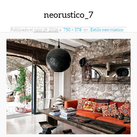
neorustico_7
Publicado el
julio 19, 2016
a
750 × 578
en
Estilo neo-rústico