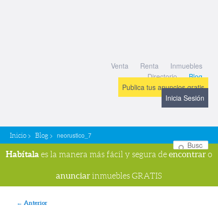
Venta
Renta
Inmuebles
Directorio
Blog
Publica tus anuncios gratis
Inicia Sesión
>
>
neorustico_7
Inicio
Blog
Bu
Habítala
encontrar
es la manera más fácil y segura de
o
anunciar
inmuebles GRATIS
Navegador de imágenes
← Anterior