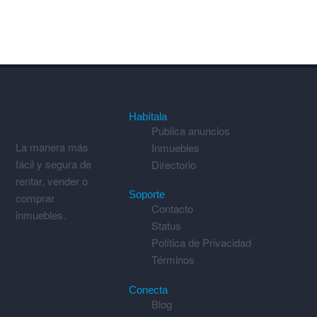
Habítala
Publica anuncios
La manera más
Inmuebles
fácil y segura de
Directorio
rentar, vender o
Soporte
comprar
Contacto
inmuebles.
Status
Política de Privacidad
Términos
Conecta
Blog