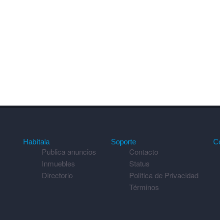
Habítala
Soporte
C
Publica anuncios
Contacto
Inmuebles
Status
Directorio
Política de Privacidad
Términos