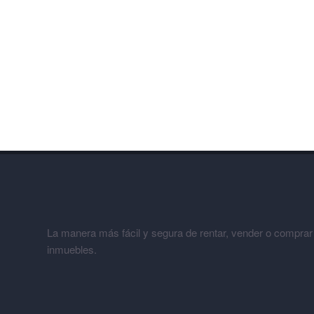
La manera más fácil y segura de rentar, vender o comprar
inmuebles.