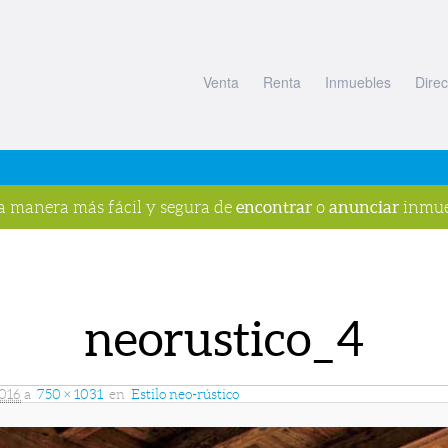
Venta
Renta
Inmuebles
Direc
encontrar
anunciar
la manera más fácil y segura de
o
inmue
neorustico_4
2016
a
750 × 1031
en
Estilo neo-rústico