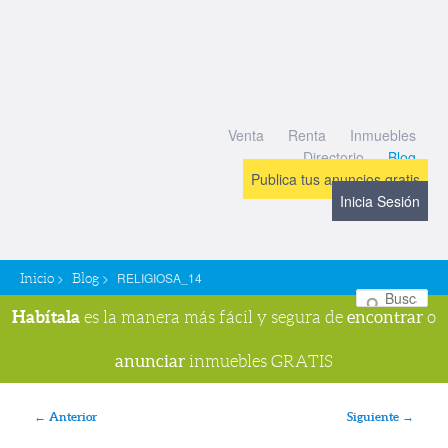
Venta
Renta
Inmuebles
Directorio
Blog
Publica tus anuncios gratis
Inicia Sesión
>
>
RELIGIOSA_14
Inicio
Blog
Bu
Habítala
encontrar
es la manera más fácil y segura de
o
anunciar
inmuebles GRATIS
Navegador de imágenes
← Anterior
Siguiente →