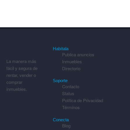
Habítala
Publica anuncios
La manera más
Inmuebles
fácil y segura de
Directorio
rentar, vender o
Soporte
comprar
Contacto
inmuebles.
Status
Política de Privacidad
Términos
Conecta
Blog