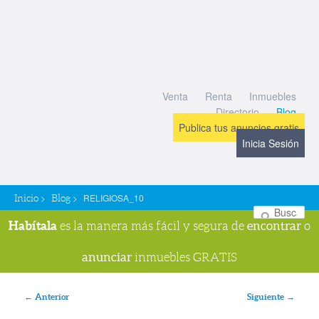
Venta
Renta
Inmuebles
Directorio
Blog
Publica tus anuncios gratis
Inicia Sesión
>
>
RELIGIOSA_10
Inicio
Blog
Bu
Habítala
encontrar
es la manera más fácil y segura de
o
anunciar
inmuebles GRATIS
Navegador de imágenes
← Anterior
Siguiente →