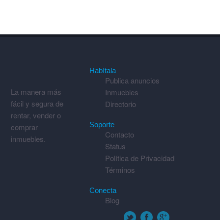
Habítala
Publica anuncios
La manera más
Inmuebles
fácil y segura de
Directorio
rentar, vender o
Soporte
comprar
Contacto
inmuebles.
Status
Política de Privacidad
Términos
Conecta
Blog