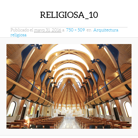
RELIGIOSA_10
Publicado el
mayo 31, 2016
a
750 × 509
en
Arquitectura
religiosa