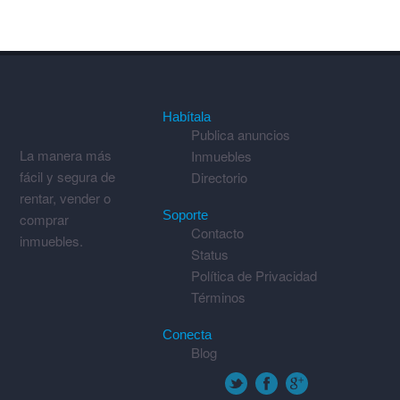
Habítala
Publica anuncios
La manera más
Inmuebles
fácil y segura de
Directorio
rentar, vender o
Soporte
comprar
Contacto
inmuebles.
Status
Política de Privacidad
Términos
Conecta
Blog