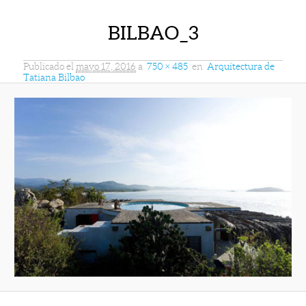
BILBAO_3
Publicado el
mayo 17, 2016
a
750 × 485
en
Arquitectura de
Tatiana Bilbao