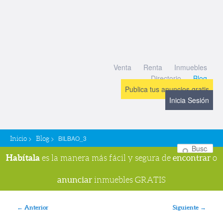
Venta
Renta
Inmuebles
Directorio
Blog
Publica tus anuncios gratis
Inicia Sesión
>
>
BILBAO_3
Inicio
Blog
Bu
Habítala
encontrar
es la manera más fácil y segura de
o
anunciar
inmuebles GRATIS
Navegador de imágenes
← Anterior
Siguiente →