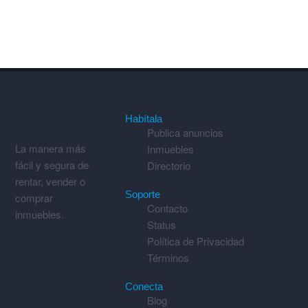
Habítala
Publica anuncios
La manera más
Inmuebles
fácil y segura de
Directorio
rentar, vender o
Soporte
comprar
Contacto
inmuebles.
Status
Política de Privacidad
Términos
Conecta
Blog