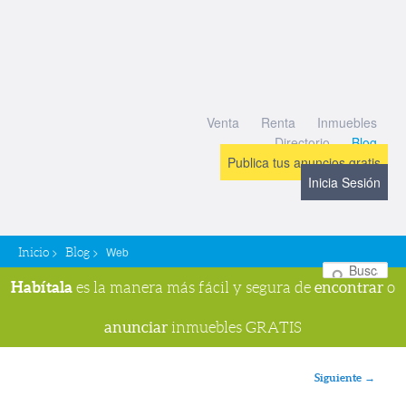
Venta
Renta
Inmuebles
Directorio
Blog
Publica tus anuncios gratis
Inicia Sesión
>
>
Web
Inicio
Blog
Bu
Habítala
encontrar
es la manera más fácil y segura de
o
anunciar
inmuebles GRATIS
Navegador de imágenes
Siguiente →