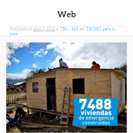
Web
Publicado el
abril 5, 2016
a
750 × 563
en
TECHO, para tu
país