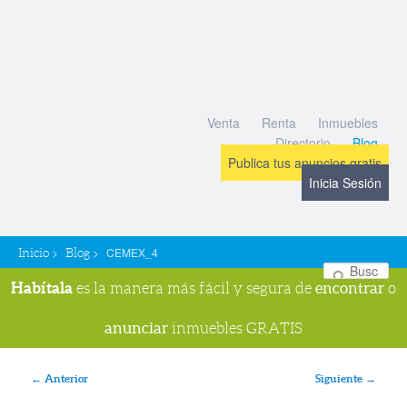
Venta
Renta
Inmuebles
Directorio
Blog
Publica tus anuncios gratis
Inicia Sesión
>
>
CEMEX_4
Inicio
Blog
Bu
Habítala
encontrar
es la manera más fácil y segura de
o
anunciar
inmuebles GRATIS
Navegador de imágenes
← Anterior
Siguiente →