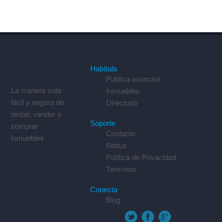
Habítala
Publica anuncios
La manera más
Inmuebles
fácil y segura de
Directorio
rentar, vender o
Soporte
comprar
Contacto
inmuebles.
Status
Política de Privacidad
Términos
Conecta
Blog