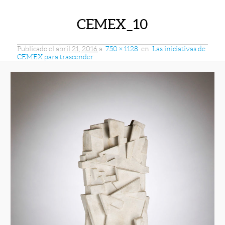
CEMEX_10
Publicado el
abril 21, 2016
a
750 × 1128
en
Las iniciativas de
CEMEX para trascender