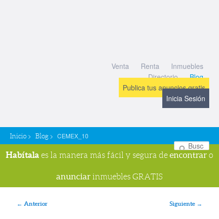
Venta
Renta
Inmuebles
Directorio
Blog
Publica tus anuncios gratis
Inicia Sesión
>
>
CEMEX_10
Inicio
Blog
Bu
Habítala
encontrar
es la manera más fácil y segura de
o
anunciar
inmuebles GRATIS
Navegador de imágenes
← Anterior
Siguiente →