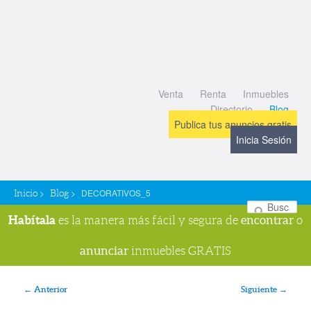
Venta
Renta
Inmuebles
Directorio
Blog
Publica tus anuncios gratis
Inicia Sesión
>
>
DECORATIVOS_5
Inicio
Blog
Bu
Habítala
encontrar
es la manera más fácil y segura de
o
anunciar
inmuebles GRATIS
Navegador de imágenes
← Anterior
Siguiente →