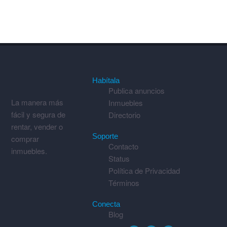
Habítala
Publica anuncios
La manera más
Inmuebles
fácil y segura de
Directorio
rentar, vender o
Soporte
comprar
Contacto
inmuebles.
Status
Política de Privacidad
Términos
Conecta
Blog