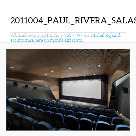
2011004_PAUL_RIVERA_SALAS_
Publicado el
marzo 1, 2016
a
750 × 497
en
Michel Rojkind,
arquitectura para un mundo diferente.