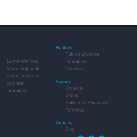
Habítala
Publica anuncios
La manera más
Inmuebles
fácil y segura de
Directorio
rentar, vender o
Soporte
comprar
Contacto
inmuebles.
Status
Política de Privacidad
Términos
Conecta
Blog