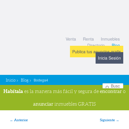
Venta
Renta
Inmuebles
Directorio
Blog
Publica tus anuncios gratis
Inicia Sesión
>
>
Bodega4
Inicio
Blog
Bu
Habítala
encontrar
es la manera más fácil y segura de
o
anunciar
inmuebles GRATIS
Navegador de imágenes
← Anterior
Siguiente →