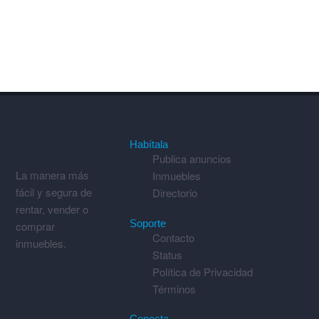
Habítala
Publica anuncios
La manera más
Inmuebles
fácil y segura de
Directorio
rentar, vender o
Soporte
comprar
Contacto
inmuebles.
Status
Política de Privacidad
Términos
Conecta