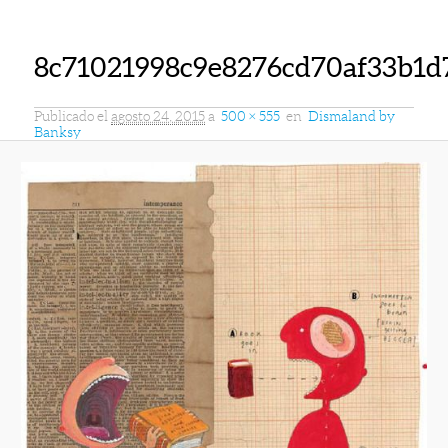
8c71021998c9e8276cd70af33b1d
Publicado el
agosto 24, 2015
a
500 × 555
en
Dismaland by
Banksy