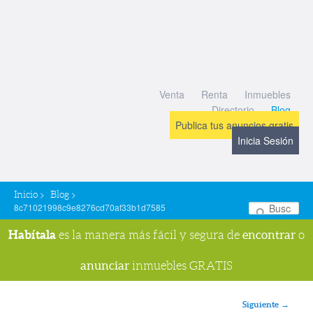
Venta
Renta
Inmuebles
Directorio
Blog
Publica tus anuncios gratis
Inicia Sesión
>
>
Inicio
Blog
8c71021998c9e8276cd70af33b1d7585
Bu
Habítala
encontrar
es la manera más fácil y segura de
o
anunciar
inmuebles GRATIS
Navegador de imágenes
Siguiente →