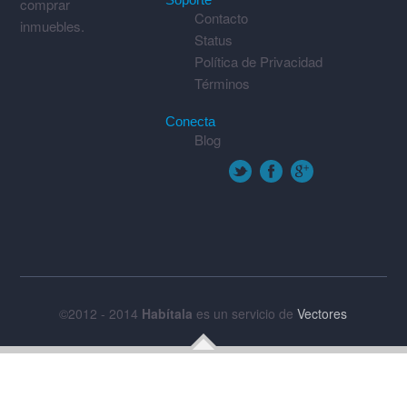
comprar
Contacto
inmuebles.
Status
Política de Privacidad
Términos
Conecta
Blog
©2012 - 2014
Habítala
es un servicio de
Vectores