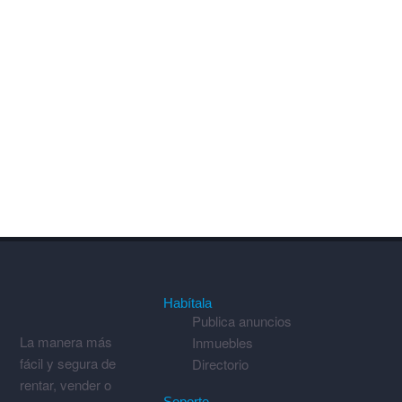
Habítala
Publica anuncios
La manera más
Inmuebles
fácil y segura de
Directorio
rentar, vender o
Soporte