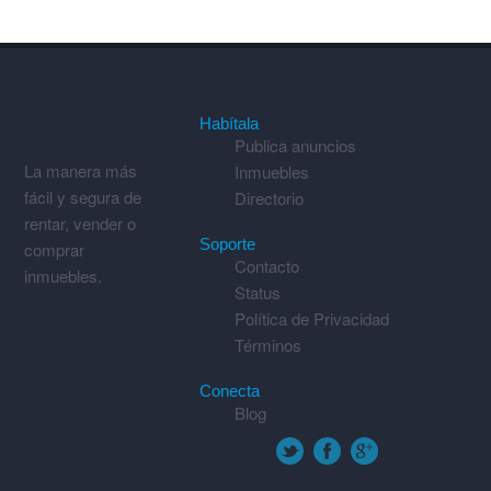
Habítala
Publica anuncios
La manera más
Inmuebles
fácil y segura de
Directorio
rentar, vender o
Soporte
comprar
Contacto
inmuebles.
Status
Política de Privacidad
Términos
Conecta
Blog