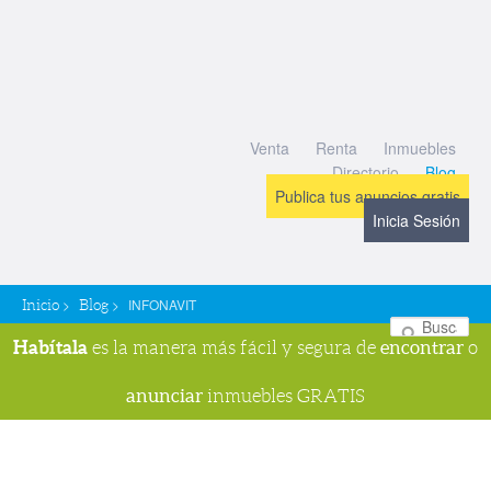
Venta
Renta
Inmuebles
Directorio
Blog
Publica tus anuncios gratis
Inicia Sesión
>
>
INFONAVIT
Inicio
Blog
Bu
Habítala
encontrar
es la manera más fácil y segura de
o
anunciar
inmuebles GRATIS
Navegador de imágenes