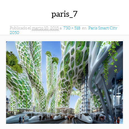
paris_7
Publicado el
marzo 10, 2015
a
730 × 518
en
Paris Smart City
2050