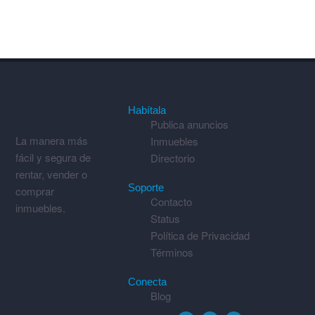
Habítala
Publica anuncios
La manera más
Inmuebles
fácil y segura de
Directorio
rentar, vender o
Soporte
comprar
Contacto
inmuebles.
Status
Política de Privacidad
Términos
Conecta
Blog