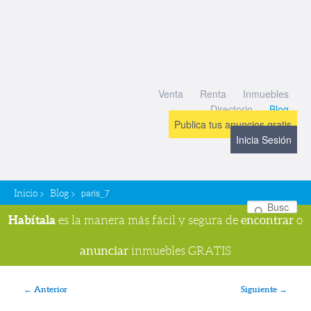
Venta
Renta
Inmuebles
Directorio
Blog
Publica tus anuncios gratis
Inicia Sesión
>
>
paris_7
Inicio
Blog
Bu
Habítala
encontrar
es la manera más fácil y segura de
o
anunciar
inmuebles GRATIS
Navegador de imágenes
← Anterior
Siguiente →