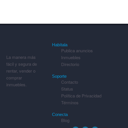
Habítala
Publica anuncios
La manera más
Inmuebles
fácil y segura de
Directorio
rentar, vender o
Soporte
comprar
Contacto
inmuebles.
Status
Política de Privacidad
Términos
Conecta
Blog