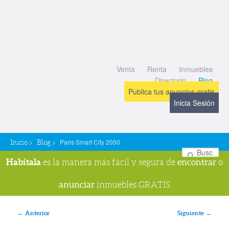
Venta
Renta
Inmuebles
Directorio
Blog
Publica tus anuncios gratis
Inicia Sesión
>
>
Paris Smart City 2050
Inicio
Blog
Bu
Habítala
encontrar
es la manera más fácil y segura de
o
anunciar
inmuebles GRATIS
Navegador de imágenes
← Anterior
Siguiente →