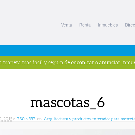
Venta
Renta
Inmuebles
Direc
encontrar
anunciar
la manera más fácil y segura de
o
inmue
mascotas_6
0, 2015
a
730 × 557
en
Arquitectura y productos enfocados para mascot