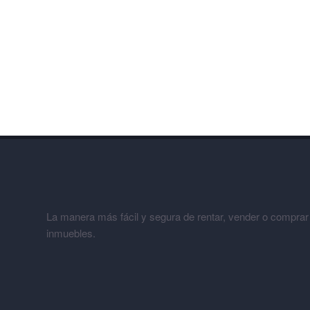
La manera más fácil y segura de rentar, vender o comprar
inmuebles.