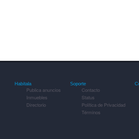
Habítala
Soporte
C
Publica anuncios
Contacto
Inmuebles
Status
Directorio
Política de Privacidad
Términos