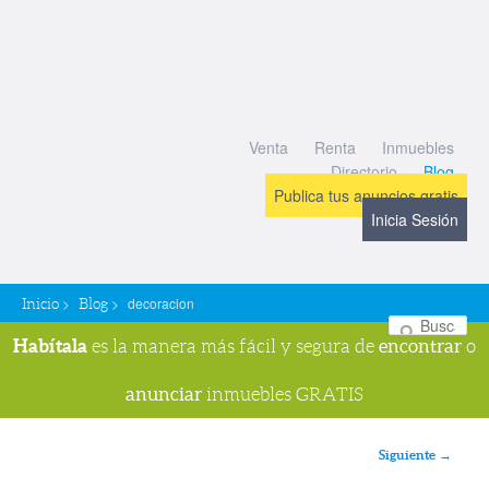
Venta
Renta
Inmuebles
Directorio
Blog
Publica tus anuncios gratis
Inicia Sesión
>
>
decoracion
Inicio
Blog
Bu
Habítala
encontrar
es la manera más fácil y segura de
o
anunciar
inmuebles GRATIS
Navegador de imágenes
Siguiente →