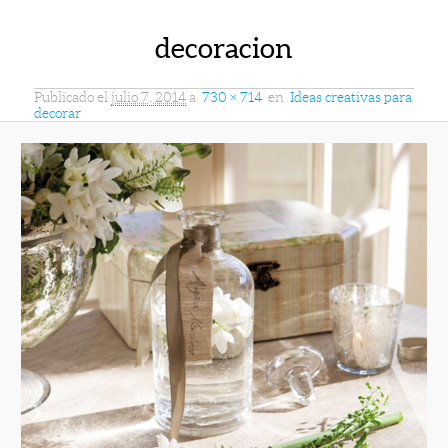
decoracion
Publicado el
julio 7, 2014
a
730 × 714
en
Ideas creativas para
decorar