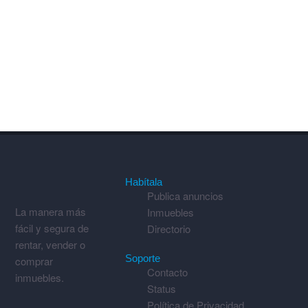
Habítala
Publica anuncios
La manera más
Inmuebles
fácil y segura de
Directorio
rentar, vender o
Soporte
comprar
Contacto
inmuebles.
Status
Política de Privacidad