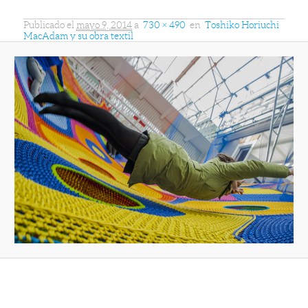
Publicado el
mayo 9, 2014
a
730 × 490
en
Toshiko Horiuchi
MacAdam y su obra textil