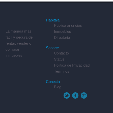
Habítala
Publica anuncios
La manera más
Inmuebles
fácil y segura de
Directorio
rentar, vender o
Soporte
comprar
Contacto
inmuebles.
Status
Política de Privacidad
Términos
Conecta
Blog