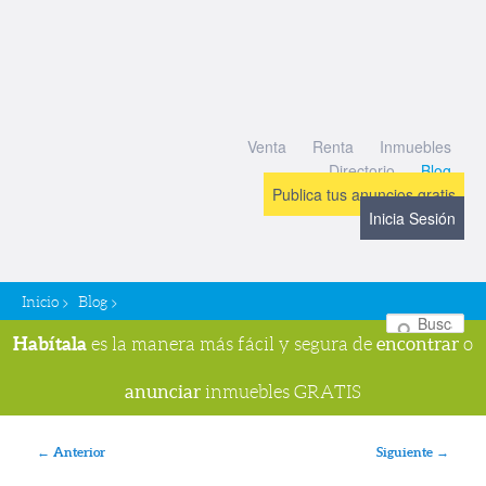
Venta
Renta
Inmuebles
Directorio
Blog
Publica tus anuncios gratis
Inicia Sesión
>
>
Inicio
Blog
Bu
Habítala
encontrar
es la manera más fácil y segura de
o
anunciar
inmuebles GRATIS
Navegador de imágenes
← Anterior
Siguiente →