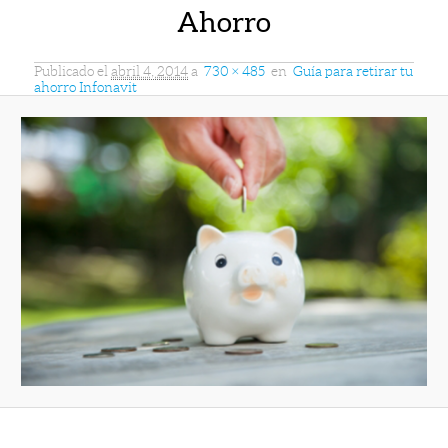
Ahorro
Publicado el
abril 4, 2014
a
730 × 485
en
Guía para retirar tu
ahorro Infonavit