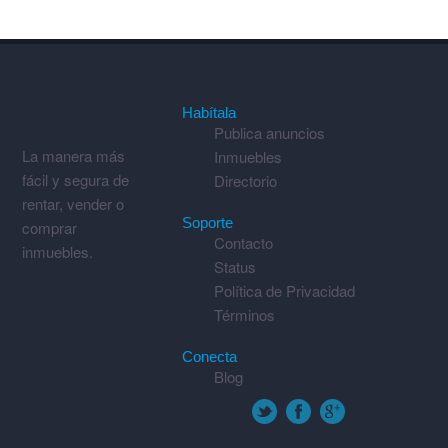
Habítala
Publica anuncios
La manera más
Inmuebles
fácil y segura de
Directorio
rentar, vender o
Soporte
comprar
Contacto
inmuebles.
Status
Política de Privacidad
Términos
Conecta
Blog