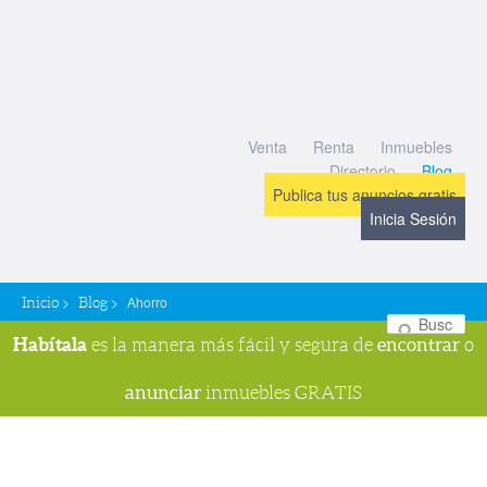
Venta
Renta
Inmuebles
Directorio
Blog
Publica tus anuncios gratis
Inicia Sesión
>
>
Ahorro
Inicio
Blog
Bu
Habítala
encontrar
es la manera más fácil y segura de
o
anunciar
inmuebles GRATIS
Navegador de imágenes