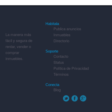
Habítala
Publica anuncios
La manera más
Inmuebles
fácil y segura de
Directorio
rentar, vender o
Soporte
comprar
Contacto
inmuebles.
Status
Política de Privacidad
Términos
Conecta
Blog