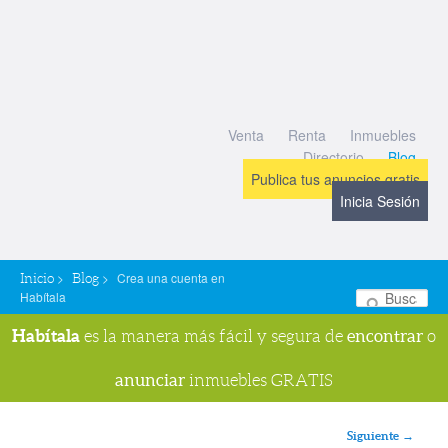
Venta
Renta
Inmuebles
Directorio
Blog
Publica tus anuncios gratis
Inicia Sesión
>
>
Crea una cuenta en
Inicio
Blog
Habítala
Bu
Habítala
encontrar
es la manera más fácil y segura de
o
anunciar
inmuebles GRATIS
Navegador de imágenes
Siguiente →