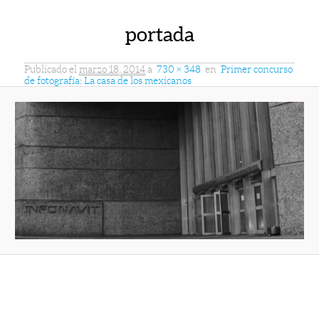
portada
Publicado el
marzo 18, 2014
a
730 × 348
en
Primer concurso
de fotografía: La casa de los mexicanos