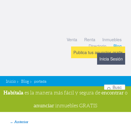
Venta
Renta
Inmuebles
Directorio
Blog
Publica tus anuncios gratis
Inicia Sesión
>
>
portada
Inicio
Blog
Bu
Habítala
encontrar
es la manera más fácil y segura de
o
anunciar
inmuebles GRATIS
Navegador de imágenes
← Anterior