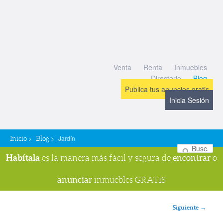
Venta
Renta
Inmuebles
Directorio
Blog
Publica tus anuncios gratis
Inicia Sesión
>
>
Jardín
Inicio
Blog
Bu
Habítala
encontrar
es la manera más fácil y segura de
o
anunciar
inmuebles GRATIS
Navegador de imágenes
Siguiente →