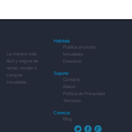
Habítala
Publica anuncios
La manera más
Inmuebles
fácil y segura de
Directorio
rentar, vender o
Soporte
comprar
Contacto
inmuebles.
Status
Política de Privacidad
Términos
Conecta
Blog