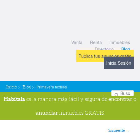
Venta
Renta
Inmuebles
Directorio
Blog
Publica tus anuncios gratis
Inicia Sesión
>
>
Primavera textiles
Inicio
Blog
Bu
Habítala
encontrar
es la manera más fácil y segura de
o
anunciar
inmuebles GRATIS
Navegador de imágenes
Siguiente →