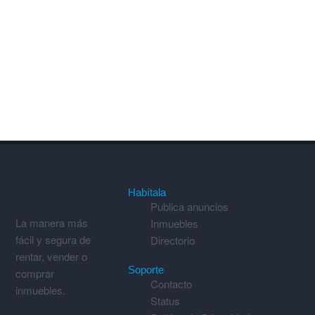
Habítala
Publica anuncios
La manera más
Inmuebles
fácil y segura de
Directorio
rentar, vender o
Soporte
comprar
Contacto
inmuebles.
Status