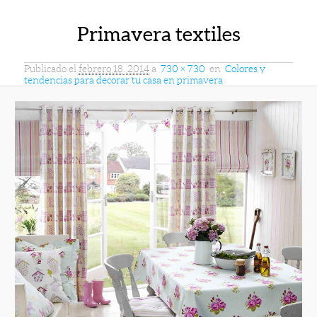
Primavera textiles
Publicado el
febrero 18, 2014
a
730 × 730
en
Colores y
tendencias para decorar tu casa en primavera