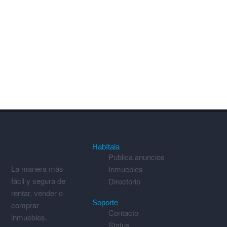
Habítala
Publica anuncios
La manera más
Inmuebles
fácil y segura de
Directorio
rentar, vender o
Soporte
comprar
Contacto
inmuebles.
Status