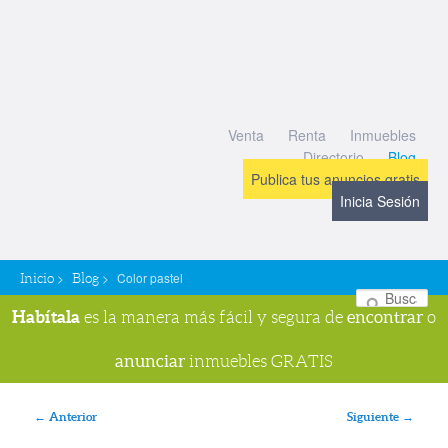
Venta
Renta
Inmuebles
Directorio
Blog
Publica tus anuncios gratis
Inicia Sesión
>
>
Color pastel
Inicio
Blog
Bu
Habítala
encontrar
es la manera más fácil y segura de
o
anunciar
inmuebles GRATIS
Navegador de imágenes
← Anterior
Siguiente →