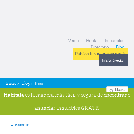
Venta
Renta
Inmuebles
Directorio
Blog
Publica tus anuncios gratis
Inicia Sesión
>
>
firma
Inicio
Blog
Bu
Habítala
encontrar
es la manera más fácil y segura de
o
anunciar
inmuebles GRATIS
Navegador de imágenes
← Anterior