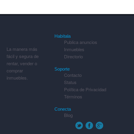
Habítala
Publica anuncios
La manera más
Inmuebles
fácil y segura de
Directorio
rentar, vender o
Soporte
comprar
Contacto
inmuebles.
Status
Política de Privacidad
Términos
Conecta
Blog