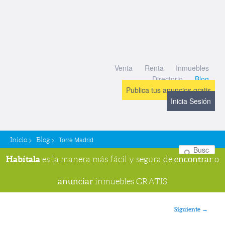
Venta
Renta
Inmuebles
Directorio
Blog
Publica tus anuncios gratis
Inicia Sesión
>
>
Torre Madrid
Inicio
Blog
Bu
Habítala
encontrar
es la manera más fácil y segura de
o
anunciar
inmuebles GRATIS
Navegador de imágenes
Siguiente →