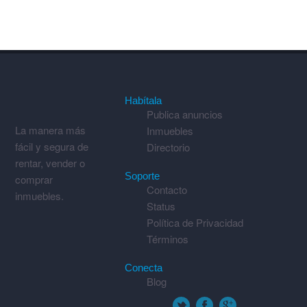
Habítala
Publica anuncios
La manera más
Inmuebles
fácil y segura de
Directorio
rentar, vender o
Soporte
comprar
Contacto
inmuebles.
Status
Política de Privacidad
Términos
Conecta
Blog