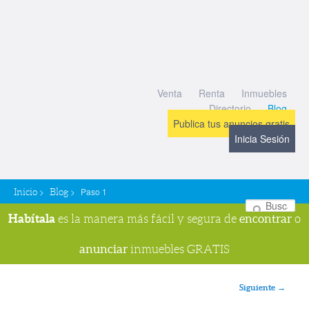
Venta
Renta
Inmuebles
Directorio
Blog
Publica tus anuncios gratis
Inicia Sesión
>
>
Paso 1
Inicio
Blog
Bu
Habítala
encontrar
es la manera más fácil y segura de
o
anunciar
inmuebles GRATIS
Navegador de imágenes
Siguiente →