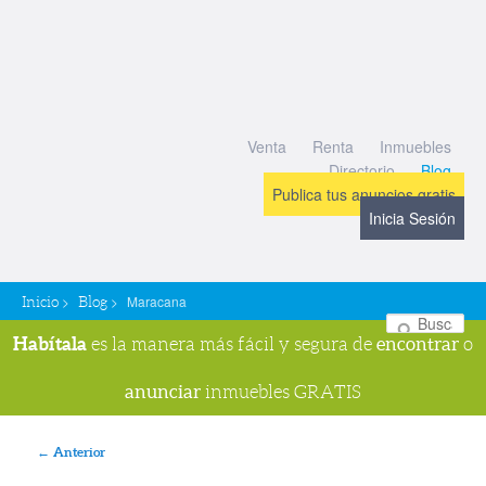
Venta
Renta
Inmuebles
Directorio
Blog
Publica tus anuncios gratis
Inicia Sesión
>
>
Maracana
Inicio
Blog
Bu
Habítala
encontrar
es la manera más fácil y segura de
o
anunciar
inmuebles GRATIS
Navegador de imágenes
← Anterior