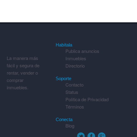
Habítala
Publica anuncios
La manera más
Inmuebles
fácil y segura de
Directorio
rentar, vender o
Soporte
comprar
Contacto
inmuebles.
Status
Política de Privacidad
Términos
Conecta
Blog