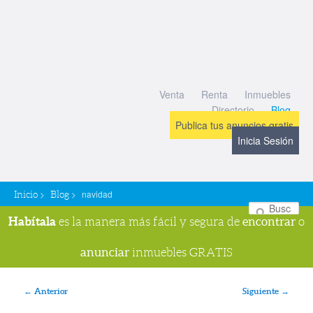
Venta
Renta
Inmuebles
Directorio
Blog
Publica tus anuncios gratis
Inicia Sesión
>
>
navidad
Inicio
Blog
Bu
Habítala
encontrar
es la manera más fácil y segura de
o
anunciar
inmuebles GRATIS
Navegador de imágenes
← Anterior
Siguiente →