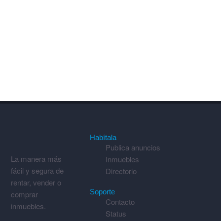
Habítala
Publica anuncios
La manera más
Inmuebles
fácil y segura de
Directorio
rentar, vender o
Soporte
comprar
Contacto
inmuebles.
Status