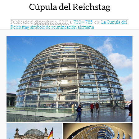
Cúpula del Reichstag
Publicado el
diciembre 6, 2013
a
730 × 785
en
La Cúpula del
Reichstag símbolo de reunificación alemana