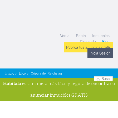
Venta
Renta
Inmuebles
Directorio
Blog
Publica tus anuncios gratis
Inicia Sesión
>
>
Cúpula del Reichstag
Inicio
Blog
Bu
Habítala
encontrar
es la manera más fácil y segura de
o
anunciar
inmuebles GRATIS
Navegador de imágenes