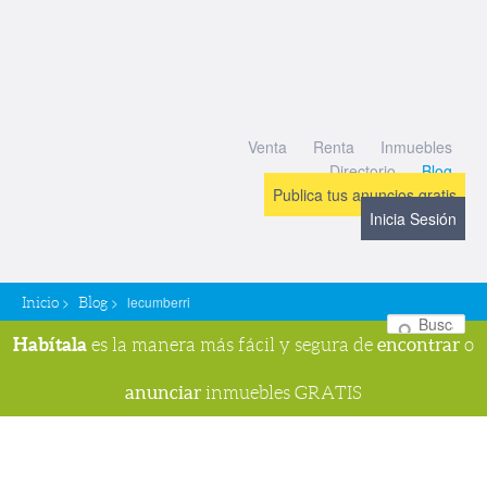
Venta
Renta
Inmuebles
Directorio
Blog
Publica tus anuncios gratis
Inicia Sesión
>
>
lecumberri
Inicio
Blog
Bu
Habítala
encontrar
es la manera más fácil y segura de
o
anunciar
inmuebles GRATIS
Navegador de imágenes