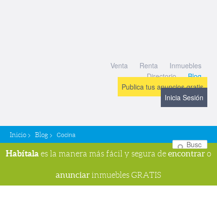
Venta
Renta
Inmuebles
Directorio
Blog
Publica tus anuncios gratis
Inicia Sesión
>
>
Cocina
Inicio
Blog
Bu
Habítala
encontrar
es la manera más fácil y segura de
o
anunciar
inmuebles GRATIS
Navegador de imágenes