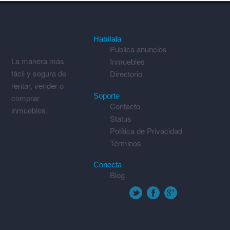
Habítala
Publica anuncios
La manera más
Inmuebles
fácil y segura de
Directorio
rentar, vender o
Soporte
comprar
Contacto
inmuebles.
Status
Política de Privacidad
Términos
Conecta
Blog